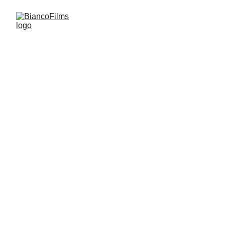
FILMS
Sublimer la magie de chaque instant pour 
créer un film qui reflète fidèlement l'essence 
de votre couple.